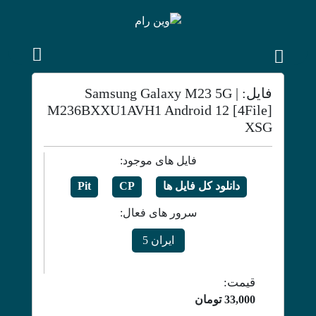
فایل: Samsung Galaxy M23 5G |
M236BXXU1AVH1 Android 12 [4File]
XSG
فایل های موجود:
دانلود کل فایل ها
CP
Pit
سرور های فعال:
ایران 5
قیمت:
33,000
تومان