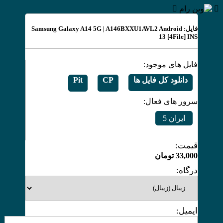
فایل: Samsung Galaxy A14 5G | A146BXXU1AVL2 Android
13 [4File] INS
فایل های موجود:
دانلود کل فایل ها
CP
Pit
سرور های فعال:
ایران 5
قیمت:
33,000
تومان
درگاه:
ایمیل: