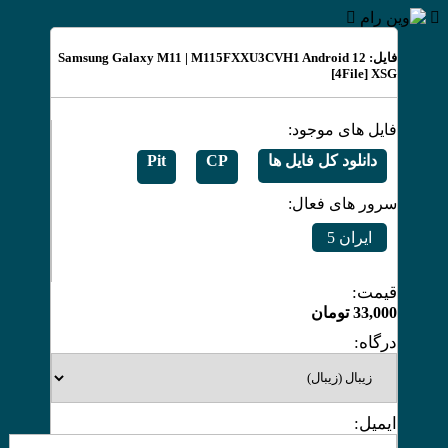
فایل: Samsung Galaxy M11 | M115FXXU3CVH1 Android 12
[4File] XSG
فایل های موجود:
دانلود کل فایل ها
CP
Pit
سرور های فعال:
ایران 5
قیمت:
33,000
تومان
درگاه:
ایمیل: