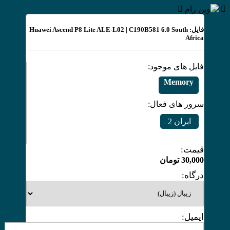
فایل: Huawei Ascend P8 Lite ALE-L02 | C190B581 6.0 South
Africa
فایل های موجود:
Memory
سرور های فعال:
ایران 2
قیمت:
30,000
تومان
درگاه:
ایمیل: