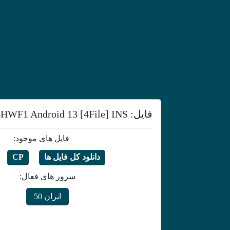
فایل: Samsung Galaxy S20 FE 5G | G781BXXU6HWF1 Android 13 [4File] INS
فایل های موجود:
دانلود کل فایل ها
CP
سرور های فعال:
ایران 50