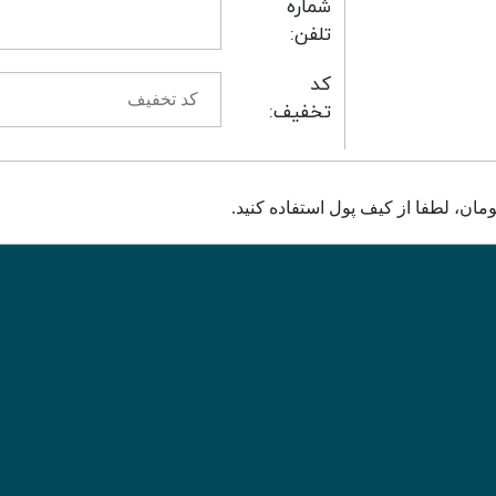
شماره
تلفن:
کد
تخفیف: