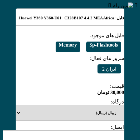
فایل: Huawei Y360 Y360-U61 | C328B107 4.4.2 MEA Africa
فایل های موجود:
Memory
Sp-Flashtools
سرور های فعال:
ایران 2
قیمت:
30,000
تومان
درگاه:
ایمیل: