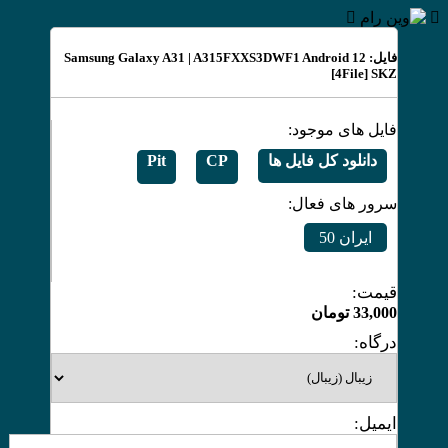
فایل: Samsung Galaxy A31 | A315FXXS3DWF1 Android 12
[4File] SKZ
فایل های موجود:
دانلود کل فایل ها
CP
Pit
سرور های فعال:
ایران 50
قیمت:
33,000
تومان
درگاه:
ایمیل: