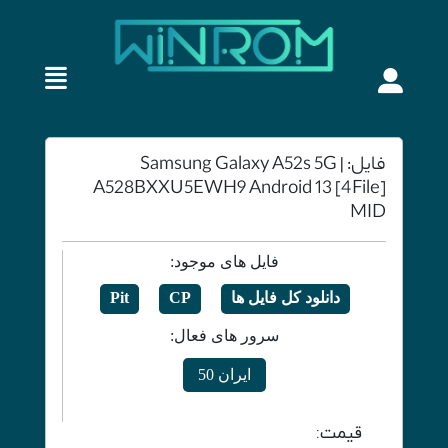
فایل: Samsung Galaxy A52s 5G |
A528BXXU5EWH9 Android 13 [4File]
MID
فایل های موجود:
دانلود کل فایل ها
CP
Pit
سرور های فعال:
ایران 50
قیمت: