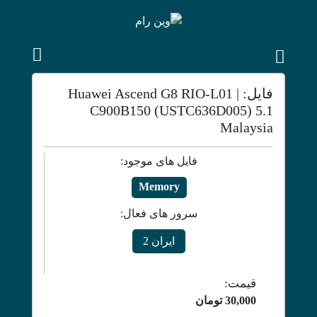
فایل: Huawei Ascend G8 RIO-L01 |
C900B150 (USTC636D005) 5.1
Malaysia
فایل های موجود:
Memory
سرور های فعال:
ایران 2
قیمت:
30,000
تومان