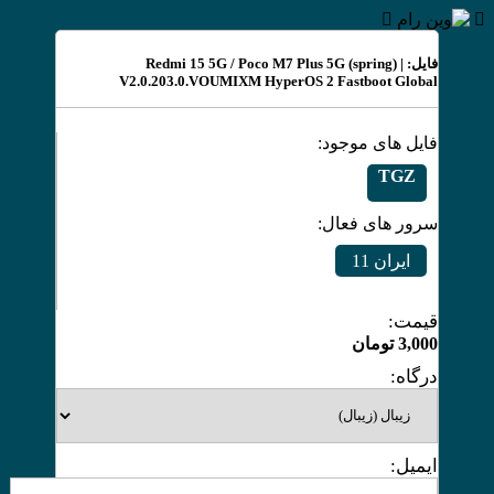
فایل: Redmi 15 5G / Poco M7 Plus 5G (spring) |
V2.0.203.0.VOUMIXM HyperOS 2 Fastboot Global
فایل های موجود:
TGZ
سرور های فعال:
ایران 11
قیمت:
3,000
تومان
درگاه:
ایمیل: