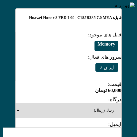
فایل: Huawei Honor 8 FRD-L09 | C185B385 7.0 MEA
فایل های موجود:
Memory
سرور های فعال:
ایران 2
قیمت:
60,000
تومان
درگاه:
ایمیل: