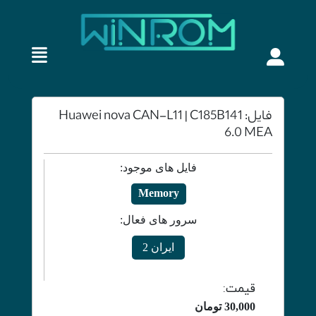
فایل: Huawei nova CAN-L11 | C185B141
6.0 MEA
فایل های موجود:
Memory
سرور های فعال:
ایران 2
قیمت:
30,000
تومان