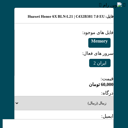
فایل: Huawei Honor 6X BLN-L21 | C432B381 7.0 EU
فایل های موجود:
Memory
سرور های فعال:
ایران 2
قیمت:
60,000
تومان
درگاه:
ایمیل: