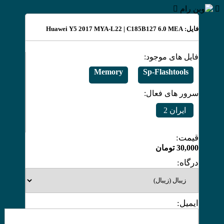
فایل: Huawei Y5 2017 MYA-L22 | C185B127 6.0 MEA
فایل های موجود:
Memory
Sp-Flashtools
سرور های فعال:
ایران 2
قیمت:
30,000
تومان
درگاه:
ایمیل: