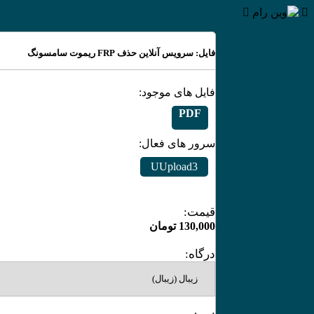
فایل: سرویس آنلاین حذف FRP ریموت سامسونگ
فایل های موجود:
PDF
سرور های فعال:
UUpload3
قیمت:
130,000
تومان
درگاه: