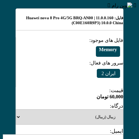
فایل: Huawei nova 8 Pro 4G/5G BRQ-AN00 | 11.0.0.160
(C00E160R9P3) 10.0.0 China
فایل های موجود:
Memory
سرور های فعال:
ایران 2
قیمت:
60,000
تومان
درگاه:
ایمیل: