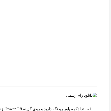
وین رام
1 - ابتدا دکمه پاور رو نگه دارید و روی گزینه Power Off بزنید تا دستگاه خاموش شود .