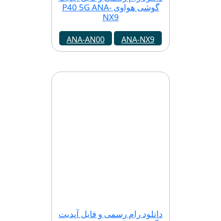
گوشی هواوی P40 5G ANA-
NX9
ANA-AN00
ANA-NX9
دانلود رام رسمی و فایل آپدیت