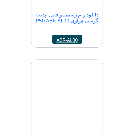
دانلود رام رسمی و فایل آپدیت
گوشی هواوی P50 ABR-AL00
ABR-AL00