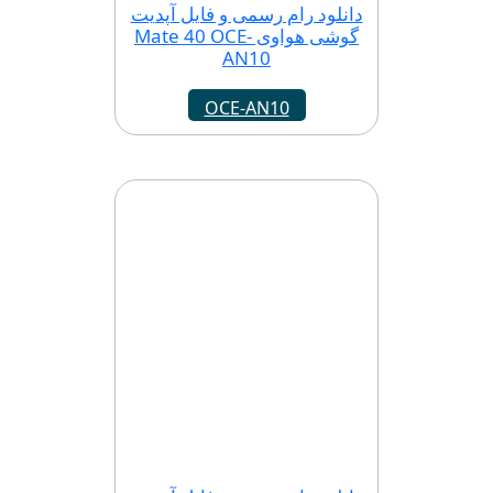
دانلود رام رسمی و فایل آپدیت
گوشی هواوی Mate 40 OCE-
AN10
OCE-AN10