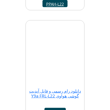
PPAH-L22
دانلود رام رسمی و فایل آپدیت
گوشی هواوی Y9a FRL-L22