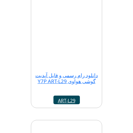
دانلود رام رسمی و فایل آپدیت
گوشی هواوی Y7P ART-L29
ART-L29