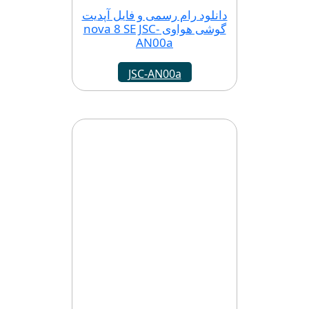
دانلود رام رسمی و فایل آپدیت
گوشی هواوی nova 8 SE JSC-
AN00a
JSC-AN00a