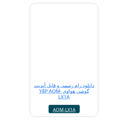
دانلود رام رسمی و فایل آپدیت
گوشی هواوی Y8P AQM-
LX1A
AQM-LX1A