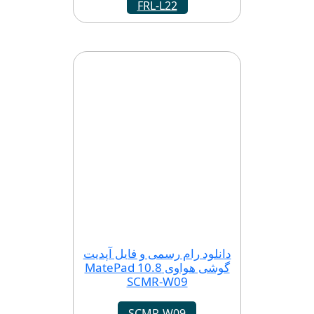
FRL-L22
دانلود رام رسمی و فایل آپدیت
گوشی هواوی MatePad 10.8
SCMR-W09
SCMR-W09