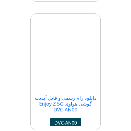
دانلود رام رسمی و فایل آپدیت
گوشی هواوی Enjoy Z 5G
DVC-AN00
DVC-AN00