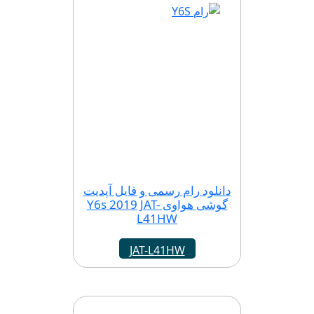
دانلود رام رسمی و فایل آپدیت
گوشی هواوی Y6s 2019 JAT-
L41HW
JAT-L41HW