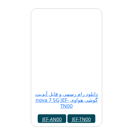
دانلود رام رسمی و فایل آپدیت
گوشی هواوی nova 7 5G JEF-
TN00
JEF-AN00
JEF-TN00