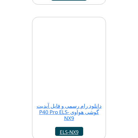
دانلود رام رسمی و فایل آپدیت
گوشی هواوی P40 Pro ELS-
NX9
ELS-NX9