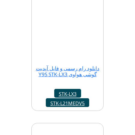
دانلود رام رسمی و فایل آپدیت
گوشی هواوی Y9S STK-LX3
STK-LX3
STK-L21MEDV5