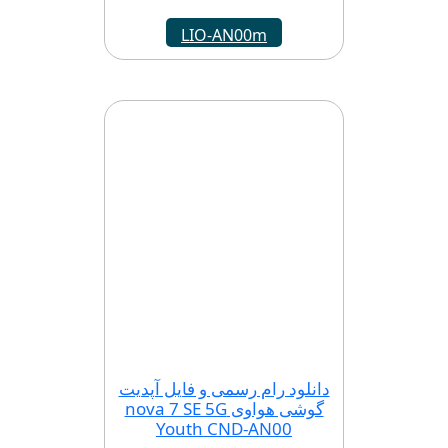
LIO-AN00m
دانلود رام رسمی و فایل آپدیت
گوشی هواوی nova 7 SE 5G
Youth CND-AN00