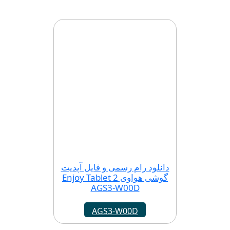
دانلود رام رسمی و فایل آپدیت
گوشی هواوی Enjoy Tablet 2
AGS3-W00D
AGS3-W00D