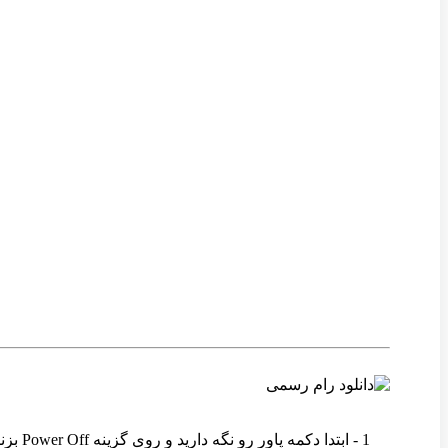
وین رام
1 - ابتدا دکمه پاور رو نگه دارید و روی گزینه Power Off بزنید تا دستگاه خاموش شود .