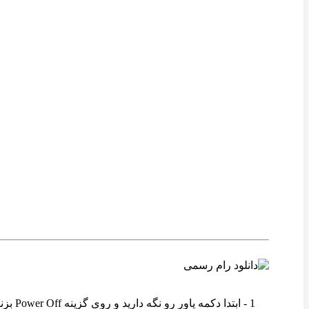
وین رام
1 - ابتدا دکمه پاور رو نگه دارید و روی گزینه Power Off بزنید تا دستگاه خاموش شود .