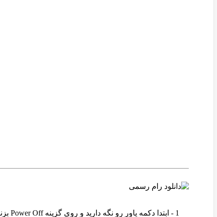
وین رام
1 - ابتدا دکمه پاور رو نگه دارید و روی گزینه Power Off بزنید تا دستگاه خاموش شود .