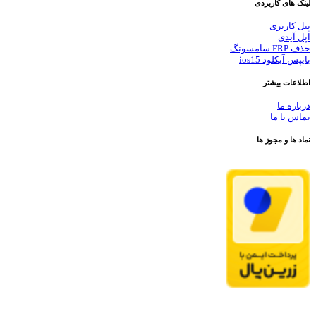
لینک های کاربردی
پنل کاربری
اپل آیدی
حذف FRP سامسونگ
بایپس آیکلود ios15
اطلاعات بیشتر
درباره ما
تماس با ما
نماد ها و مجوز ها