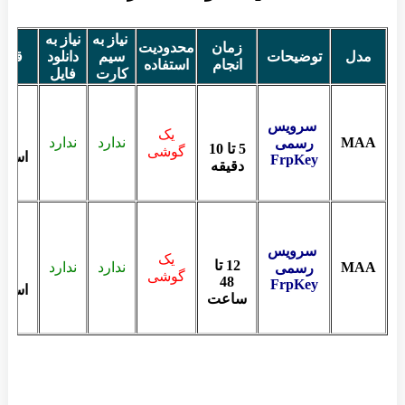
نیاز به
نیاز به
زمان
محدودیت
مدل
توضیحات
سیم
دانلود
قیم
انجام
استفاده
کارت
فایل
سرویس
یک
MAA
ندارد
ندارد
رسمی
5 تا 10
گوشی
استعل
FrpKey
دقیقه
سرویس
یک
12 تا
MAA
ندارد
ندارد
رسمی
گوشی
48
FrpKey
استعل
ساعت