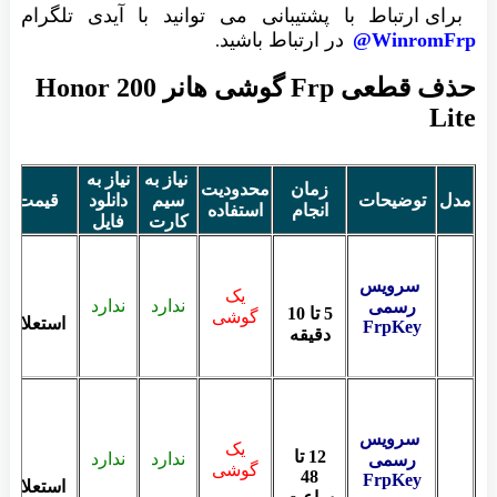
ارتباط با پشتیبانی می توانید با آیدی تلگرام
Winr
در ارتباط باشید
.
حذف قطعی Frp گوشی هانر Honor 200
نیاز به
نیاز به
زمان
محدودیت
وضیحات
سیم
دانلود
قیمت
خری
انجام
استفاده
کارت
فایل
رویس
یک
ندارد
ندارد
رسمی
5 تا 10
گوشی
استعلام
FrpKe
دقیقه
رویس
یک
12 تا
ندارد
ندارد
رسمی
گوشی
48
FrpKe
استعلام