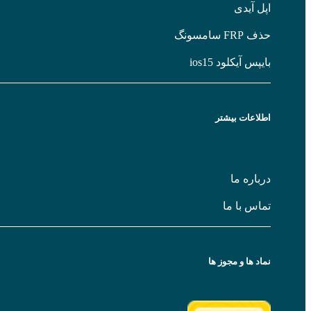
ل آیدی
FR سامسونگ
پس آیکلود ios15
لاعات بیشتر
باره ما
اس با ما
د ها و مجوز ها