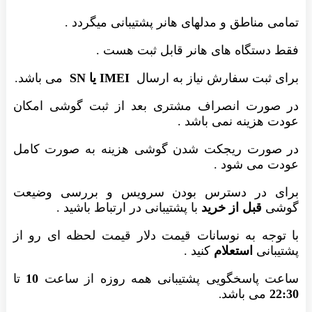
ناطق و مدلهای هانر پشتیبانی میگردد .
تگاه های هانر قابل ثبت هست .
بت سفارش نیاز به ارسال
IMEI یا SN
می باشد.
ت انصراف مشتری بعد از ثبت گوشی امکان
ینه نمی باشد .
ت ریجکت شدن گوشی هزینه به صورت کامل
ی شود .
در دسترس بودن سرویس و بررسی وضیعت
قبل از خرید
با پشتیبانی در ارتباط باشید .
ه به نوسانات قیمت دلار قیمت لحظه ای رو از
ی
استعلام
کنید .
اسخگویی پشتیبانی همه روزه از ساعت
10
تا
ی باشد
.