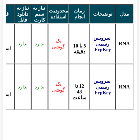
نیاز به
نیاز به
زمان
محدودیت
مدل
توضیحات
سیم
دانلود
قیم
انجام
استفاده
کارت
فایل
سرویس
یک
RNA
ندارد
ندارد
رسمی
5 تا 10
گوشی
استعل
FrpKey
دقیقه
سرویس
یک
12 تا
RNA
ندارد
ندارد
رسمی
گوشی
48
FrpKey
استعل
ساعت