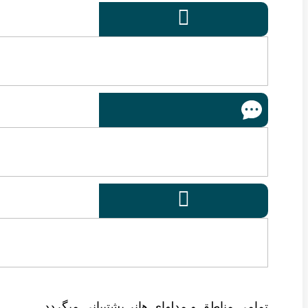


تمامی مناطق و مدلهای هانر پشتیبانی میگردد .