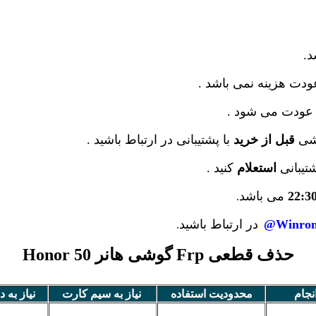
.
دت هزینه نمی باشد .
عودت می شود .
وشی
قبل از خرید
با پشتیبانی در ارتباط باشید .
شتیبانی
استعلام
کنید .
22:3
می باشد
.
Winrom
در ارتباط باشید
.
حذف قطعی Frp گوشی هانر Honor 50
نجام
محدودیت استفاده
نیاز به سیم کارت
نیاز به د