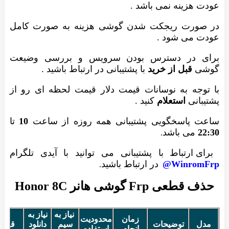
عودت هزینه نمی باشد .
در صورت ریجکت شدن گوشی هزینه به صورت کامل
عودت می شود .
برای در دسترس بودن سرویس و بررسی وضیعت
گوشی
قبل از خرید
با پشتیبانی در ارتباط باشید .
با توجه به نوسانات قیمت دلار قیمت لحظه ای رو از
پشتیبانی
استعلام
کنید .
ساعت پاسخگویی پشتیبانی همه روزه از ساعت
10
تا
22:30
می باشد
.
برای ارتباط با پشتیبانی می توانید با آیدی تلگرام
WinromFrp@
در ارتباط باشید
.
حذف قطعی Frp گوشی هانر Honor 8C
نیاز به
نیاز به
زمان
محدودیت
مدل
توضیحات
سیم
دانلود
قیمت
انجام
استفاده