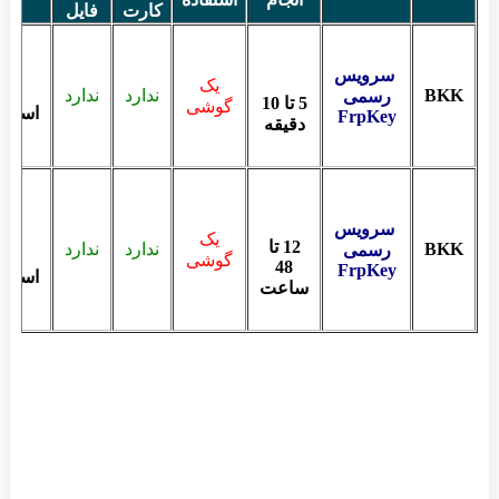
کارت
فایل
سرویس
یک
BKK
ندارد
ندارد
رسمی
5 تا 10
گوشی
استعل
FrpKey
دقیقه
سرویس
یک
12 تا
BKK
ندارد
ندارد
رسمی
گوشی
48
FrpKey
استعل
ساعت