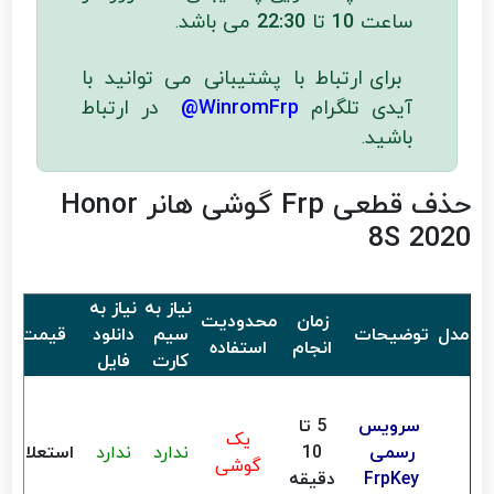
ساعت
10
تا
22:30
می باشد
.
برای ارتباط با پشتیبانی می توانید با
آیدی تلگرام
WinromFrp@
در ارتباط
باشید
.
حذف قطعی Frp گوشی هانر Honor
8S 2020
نیاز به
نیاز به
زمان
محدودیت
مدل
توضیحات
سیم
دانلود
قیمت
انجام
استفاده
کارت
فایل
سرویس
5 تا
یک
رسمی
10
ندارد
ندارد
استعلام
گوشی
FrpKey
دقیقه