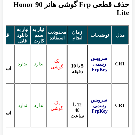
حذف قطعی Frp گوشی هانر Honor 90
Lite
نیاز به
نیاز به
زمان
محدودیت
مدل
توضیحات
سیم
دانلود
قیمت
انجام
استفاده
کارت
فایل
سرویس
یک
CRT
ندارد
ندارد
رسمی
5 تا 10
گوشی
استعلا
FrpKey
دقیقه
سرویس
یک
12 تا
CRT
ندارد
ندارد
رسمی
گوشی
48
FrpKey
استعلا
ساعت