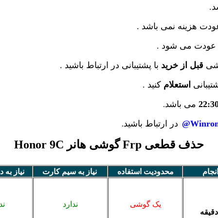
.
دت هزینه نمی باشد .
عودت می شود .
وشی
قبل از خرید
با پشتیبانی در ارتباط باشید .
شتیبانی
استعلام
کنید .
22:3
می باشد
.
Winrom
در ارتباط باشید
.
حذف قطعی Frp گوشی هانر Honor 9C
نجام
محدودیت استفاده
نیاز به سیم کارت
نیاز به د
یک گوشی
ندارد
ند