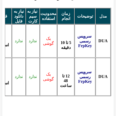
نیاز به
نیاز به
زمان
محدودیت
مدل
توضیحات
سیم
دانلود
قیم
انجام
استفاده
کارت
فایل
سرویس
یک
DUA
ندارد
ندارد
رسمی
5 تا 10
گوشی
استعل
FrpKey
دقیقه
سرویس
یک
12 تا
DUA
ندارد
ندارد
رسمی
گوشی
48
FrpKey
استعل
ساعت