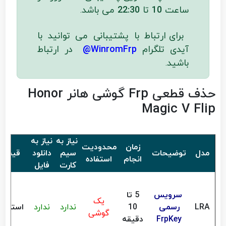
ساعت
10
تا
22:30
می باشد
.
برای ارتباط با پشتیبانی می توانید با
آیدی تلگرام
WinromFrp@
در ارتباط
باشید
.
حذف قطعی Frp گوشی هانر Honor
Magic V Flip
نیاز به
نیاز به
زمان
محدودیت
مدل
توضیحات
سیم
دانلود
قیمت
انجام
استفاده
کارت
فایل
سرویس
5 تا
یک
LRA
رسمی
10
ندارد
ندارد
استعلا
گوشی
FrpKey
دقیقه