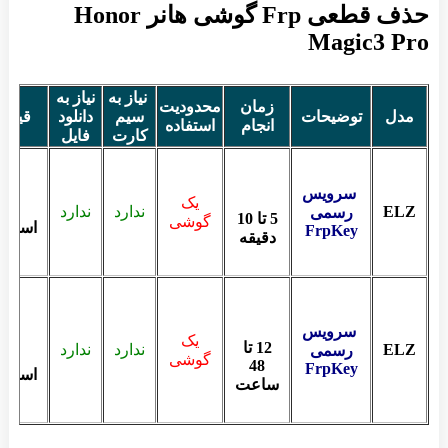
حذف قطعی Frp گوشی هانر Honor
Magic3 Pro
نیاز به
نیاز به
زمان
محدودیت
مدل
توضیحات
سیم
دانلود
قیمت
انجام
استفاده
کارت
فایل
سرویس
یک
ELZ
ندارد
ندارد
رسمی
5 تا 10
گوشی
استعلا
FrpKey
دقیقه
سرویس
یک
12 تا
ELZ
ندارد
ندارد
رسمی
گوشی
48
FrpKey
استعلا
ساعت