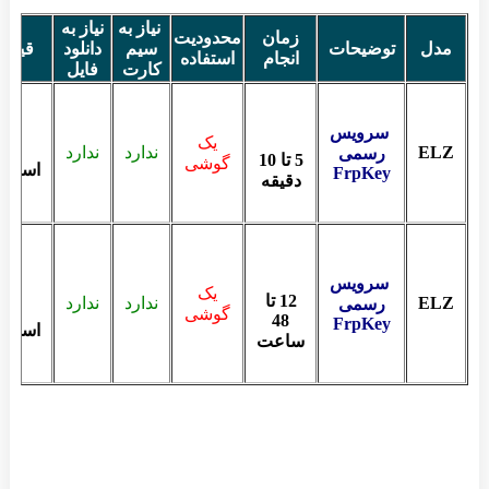
نیاز به
نیاز به
زمان
محدودیت
مدل
توضیحات
سیم
دانلود
قیمت
انجام
استفاده
کارت
فایل
سرویس
یک
ELZ
ندارد
ندارد
رسمی
5 تا 10
گوشی
استعلا
FrpKey
دقیقه
سرویس
یک
12 تا
ELZ
ندارد
ندارد
رسمی
گوشی
48
FrpKey
استعلا
ساعت