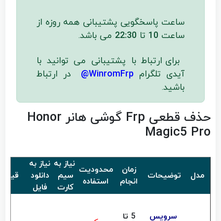
ساعت پاسخگویی پشتیبانی همه روزه از
ساعت
10
تا
22:30
می باشد
.
برای ارتباط با پشتیبانی می توانید با
آیدی تلگرام
WinromFrp@
در ارتباط
باشید
.
حذف قطعی Frp گوشی هانر Honor
Magic5 Pro
نیاز به
نیاز به
زمان
محدودیت
مدل
توضیحات
سیم
دانلود
قیمت
انجام
استفاده
کارت
فایل
سرویس
5 تا