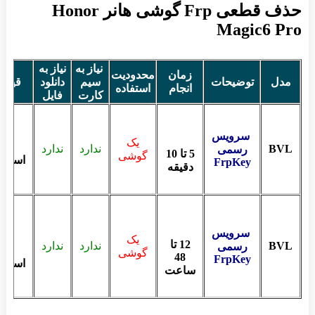
حذف قطعی Frp گوشی هانر Honor
Magic6 Pro
نیاز به
نیاز به
زمان
محدودیت
مدل
توضیحات
سیم
دانلود
قیمت
انجام
استفاده
کارت
فایل
سرویس
یک
BVL
ندارد
ندارد
رسمی
5 تا 10
گوشی
استعلا
FrpKey
دقیقه
سرویس
یک
12 تا
BVL
ندارد
ندارد
رسمی
گوشی
48
FrpKey
استعلا
ساعت