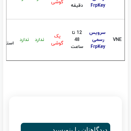
گوشی
FrpKey
دقیقه
سرویس
12 تا
یک
VNE
رسمی
48
ندارد
ندارد
گوشی
استعلا
FrpKey
ساعت
دیدگاهتان را بنویسید