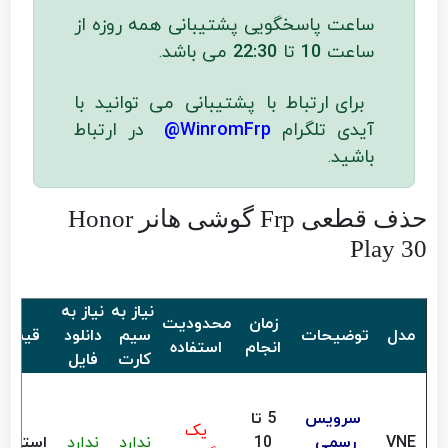
ساعت پاسخگویی پشتیبانی همه روزه از
ساعت
10
تا
22:30
می باشد
.
برای ارتباط با پشتیبانی می توانید با
آیدی تلگرام
WinromFrp@
در ارتباط
باشید
.
حذف قطعی Frp گوشی هانر Honor
Play 30
نیاز به
نیاز به
زمان
محدودیت
مدل
توضیحات
سیم
دانلود
قیمت
انجام
استفاده
کارت
فایل
سرویس
5 تا
یک
VNE
رسمی
10
ندارد
ندارد
استعلا