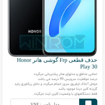
حذف قطعی Frp گوشی هانر Honor
Play 30
تمامی مناطق و مدلهای هانر پشتیبانی میگردد.
درصد موفقیت سرویس 99 درصد می باشد.
مراحل آنلاک ازطریق سرور انجام میگردد و داخل ریکاوری باید
گزینه کلیر دیتا موجود باشد.
فقط دستگاههای با وضعیت کلین ثبت میگردد .

مدل نامبر : VNE