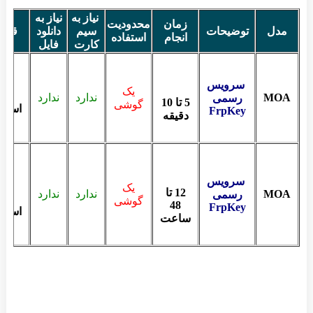
نیاز به
نیاز به
زمان
محدودیت
مدل
توضیحات
سیم
دانلود
قیم
انجام
استفاده
کارت
فایل
سرویس
یک
MOA
ندارد
ندارد
رسمی
5 تا 10
گوشی
استعل
FrpKey
دقیقه
سرویس
یک
12 تا
MOA
ندارد
ندارد
رسمی
گوشی
48
FrpKey
استعل
ساعت