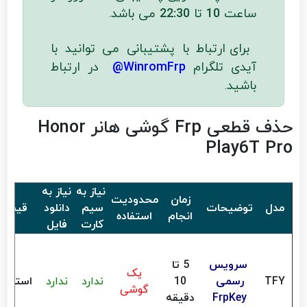
ساعت
10
تا
22:30
می باشد
.
برای ارتباط با پشتیبانی می توانید با
آیدی تلگرام
WinromFrp@
در ارتباط
باشید
.
حذف قطعی Frp گوشی هانر Honor
Play6T Pro
نیاز به
نیاز به
زمان
محدودیت
مدل
توضیحات
سیم
دانلود
قیمت
انجام
استفاده
کارت
فایل
سرویس
5 تا
یک
TFY
رسمی
10
ندارد
ندارد
استعلا
گوشی
FrpKey
دقیقه