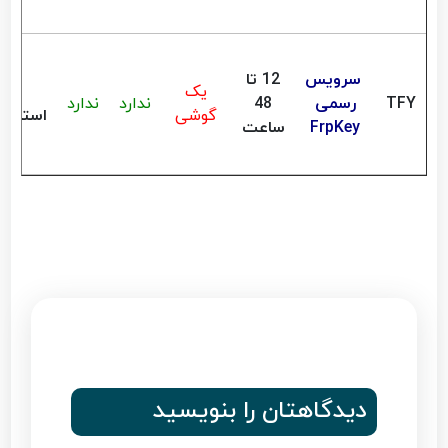
سرویس
12 تا
یک
TFY
رسمی
48
ندارد
ندارد
گوشی
استعلا
FrpKey
ساعت
دیدگاهتان را بنویسید