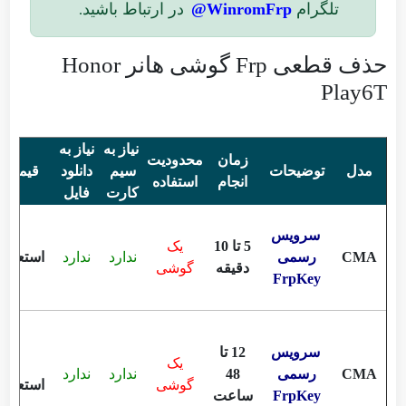
تلگرام
WinromFrp@
در ارتباط باشید
.
حذف قطعی Frp گوشی هانر Honor
Play6T
نیاز به
نیاز به
زمان
محدودیت
مدل
توضیحات
سیم
دانلود
قیمت
انجام
استفاده
کارت
فایل
سرویس
5 تا 10
یک
CMA
رسمی
ندارد
ندارد
استعلام
دقیقه
گوشی
FrpKey
سرویس
12 تا
یک
CMA
رسمی
48
ندارد
ندارد
گوشی
استعلام
FrpKey
ساعت