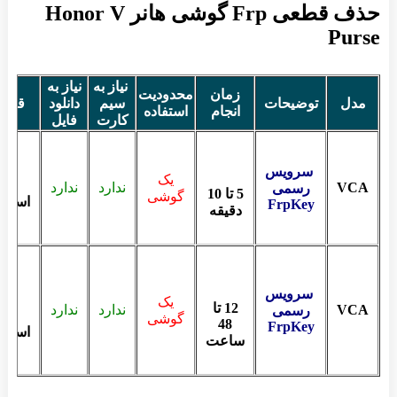
حذف قطعی Frp گوشی هانر Honor V
Purse
نیاز به
نیاز به
زمان
محدودیت
مدل
توضیحات
سیم
دانلود
قیم
انجام
استفاده
کارت
فایل
سرویس
یک
VCA
ندارد
ندارد
رسمی
5 تا 10
گوشی
استعل
FrpKey
دقیقه
سرویس
یک
12 تا
VCA
ندارد
ندارد
رسمی
گوشی
48
FrpKey
استعل
ساعت