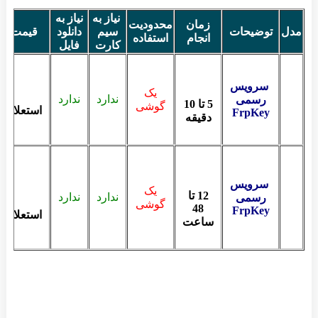
نیاز به
نیاز به
زمان
محدودیت
مدل
توضیحات
سیم
دانلود
قیمت
انجام
استفاده
کارت
فایل
سرویس
یک
ندارد
ندارد
رسمی
5 تا 10
گوشی
استعلام
FrpKey
دقیقه
سرویس
یک
12 تا
ندارد
ندارد
رسمی
گوشی
48
FrpKey
استعلام
ساعت