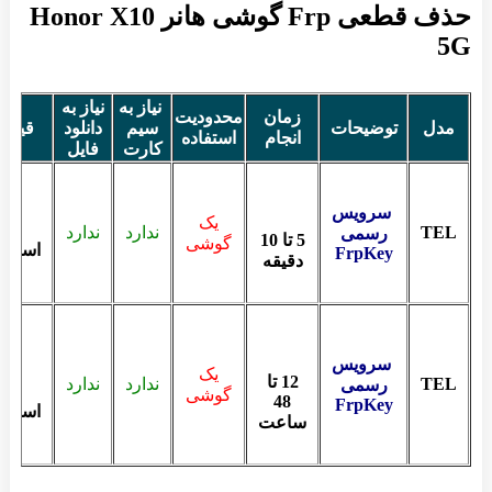
حذف قطعی Frp گوشی هانر Honor X10
5G
نیاز به
نیاز به
زمان
محدودیت
مدل
توضیحات
سیم
دانلود
قیمت
انجام
استفاده
کارت
فایل
سرویس
یک
TEL
ندارد
ندارد
رسمی
5 تا 10
گوشی
استعلا
FrpKey
دقیقه
سرویس
یک
12 تا
TEL
ندارد
ندارد
رسمی
گوشی
48
FrpKey
استعلا
ساعت