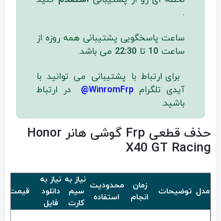
.
ساعت پاسخگویی پشتیبانی همه روزه از
ساعت
10
تا
22:30
می باشد
.
برای ارتباط با پشتیبانی می توانید با
آیدی تلگرام
WinromFrp@
در ارتباط
باشید
.
حذف قطعی Frp گوشی هانر Honor
X40 GT Racing
نیاز به
نیاز به
زمان
محدودیت
مدل
توضیحات
سیم
دانلود
قیمت
انجام
استفاده
کارت
فایل