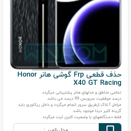
حذف قطعی Frp گوشی هانر Honor
X40 GT Racing
تمامی مناطق و مدلهای هانر پشتیبانی میگردد.
درصد موفقیت سرویس 99 درصد می باشد.
مراحل آنلاک ازطریق سرور انجام میگردد و داخل ریکاوری باید
گزینه کلیر دیتا موجود باشد.
فقط دستگاههای با وضعیت کلین ثبت میگردد .

مدل نامبر :