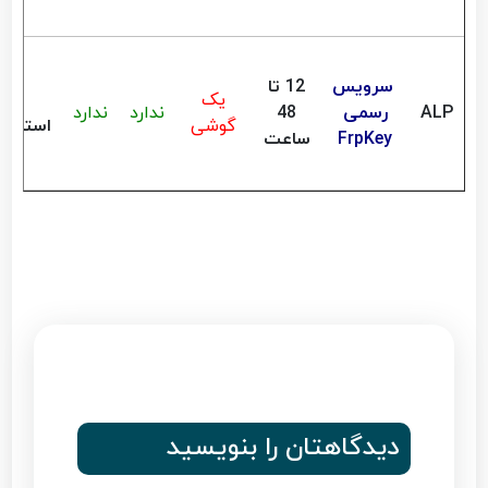
سرویس
12 تا
یک
ALP
رسمی
48
ندارد
ندارد
گوشی
استعلا
FrpKey
ساعت
دیدگاهتان را بنویسید