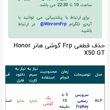
ساعت
10
تا
22:30
می باشد
.
برای ارتباط با پشتیبانی می توانید با
آیدی تلگرام
WinromFrp@
در ارتباط
باشید
.
حذف قطعی Frp گوشی هانر Honor
X50 GT
نیاز به
نیاز به
زمان
محدودیت
مدل
توضیحات
سیم
دانلود
قیمت
انجام
استفاده
کارت
فایل
سرویس
5 تا
یک
ALP
رسمی
10
ندارد
ندارد
استعلا
گوشی
FrpKey
دقیقه