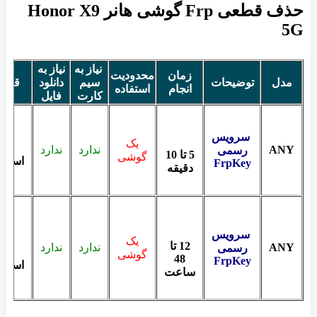
حذف قطعی Frp گوشی هانر Honor X9
5G
نیاز به
نیاز به
زمان
محدودیت
مدل
توضیحات
سیم
دانلود
قیم
انجام
استفاده
کارت
فایل
سرویس
یک
ANY
ندارد
ندارد
رسمی
5 تا 10
گوشی
استعل
FrpKey
دقیقه
سرویس
یک
12 تا
ANY
ندارد
ندارد
رسمی
گوشی
48
FrpKey
استعل
ساعت