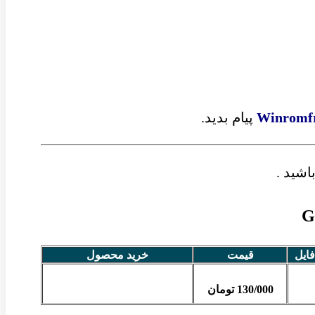
Winromf
پیام بدید.
اشید .
فایل
قیمت
خرید محصول
130/000 تومان