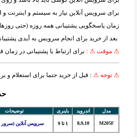
برای سرویس آنلاین نیاز به سیستم و اینترنت 
زمان پاسخگویی پشتیبانی همه روزه (حتی روزه
بعد از خرید برای انجام سرویس به آیدی پشتیبان
⚠ موقت ⚠ :
برای ارتباط با پشتیبانی در زمان 
⚠ توجه ⚠
: قبل از خرید حتما برای استعلام و 
حذف Frp گوشی 
مدل
اندروید
باینری
توضیحات
8,9,10
M205F
1 تا 9
سرویس آنلاین (سرور و