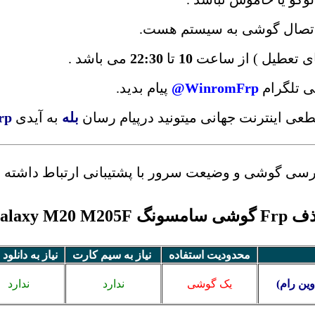
و اتصال گوشی به سیستم هست.
ای تعطیل ) از ساعت
10
تا
22:30
می باشد .
ی تلگرام
WinromFrp@
پیام بدید.
قطعی اینترنت جهانی میتونید درپیام رسان
بله
به آیدی
rp
بررسی گوشی و وضیعت سرور با پشتیبانی ارتباط داشته ب
سامسونگ Galaxy M20 M205F
محدودیت استفاده
نیاز به سیم کارت
نیاز به دانلود 
ین رام)
یک گوشی
ندارد
ندارد