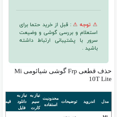
⚠ توجه ⚠
: قبل از خرید حتما برای
استعلام و بررسی گوشی و وضیعت
سرور با پشتیبانی ارتباط داشته
باشید .
حذف قطعی Frp گوشی شیائومی Mi
10T Lite
نیاز به
نیاز به
محدودیت
مدل
اندروید
توضیحات
سیم
دانلود
قیمت
استفاده
کارت
فایل
Mi
سرویس