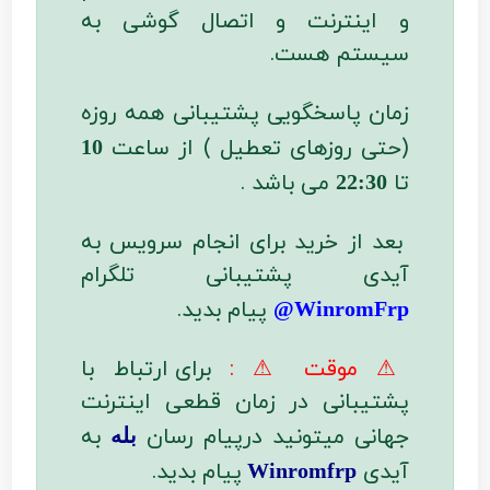
و اینترنت و اتصال گوشی به
سیستم هست.
زمان پاسخگویی پشتیبانی همه روزه
(حتی روزهای تعطیل ) از ساعت
10
تا
می باشد .
22:30
بعد از خرید برای انجام سرویس به
آیدی پشتیبانی تلگرام
پیام بدید.
WinromFrp@
⚠ موقت ⚠ :
برای ارتباط با
پشتیبانی در زمان قطعی اینترنت
جهانی میتونید درپیام رسان
به
بله
آیدی
پیام بدید.
Winromfrp