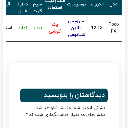
محدودیت
مدل
اندروید
توضیحات
سیم
دانلود
قیمت
استفاده
کارت
فایل
سرویس
Poco
یک
12.13
آنلاین
ندارد
ندارد
استعلا
F4
گوشی
شیائومی
دیدگاهتان را بنویسید
نشانی ایمیل شما منتشر نخواهد شد.
بخش‌های موردنیاز علامت‌گذاری شده‌اند
*