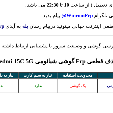
ای تعطیل ) از ساعت
10
تا
22:30
می باشد .
ی تلگرام
WinromFrp@
پیام بدید.
قطعی اینترنت جهانی میتونید درپیام رسان
بله
به آیدی
rp
بررسی گوشی و وضیعت سرور با پشتیبانی ارتباط داشته ب
عی Frp گوشی شیائومی Redmi 15C 5G
محدودیت استفاده
نیاز به سیم کارت
نیاز به د
ومی
یک گوشی
ندارد
ندا