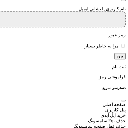
نام کاربری یا نشانی ایمیل
رمز عبور
مرا به خاطر بسپار
ثبت نام
فراموشی رمز
دسترسی سریع
صفحه اصلی
پنل کاربری
خرید اپل آیدی
حذف Frp سامسونگ
حذف قفل صفحه سامسونگ