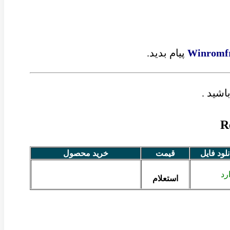
Winromf
پیام بدید.
اشید .
انلود فایل
قیمت
خرید محصول
رد
استعلام